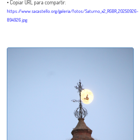
• Copiar URL para compartir:
https://www.sacastello.org/galeria/fotos/Saturno_x2_RGBR_20250926-
894926.jpg