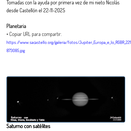
Tomadas con la ayuda por primera vez de mi nieto Nicolás
desde Castellón el 22-11-2025
Planetaria
• Copiar URL para compartir:
https://www.sacastello.org/galeria/fotos/Jupiter_Europa_e_Io_RGBR_221
873085.jpg
Saturno con satélites