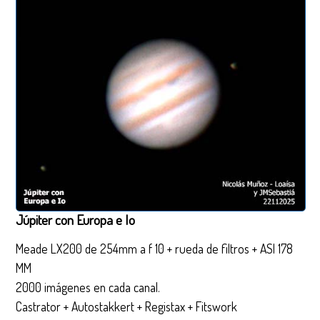
Júpiter con Europa e Io
Meade LX200 de 254mm a f 10 + rueda de filtros + ASI 178
MM
2000 imágenes en cada canal.
Castrator + Autostakkert + Registax + Fitswork