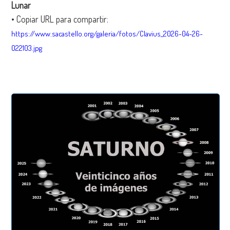
Lunar
• Copiar URL para compartir:
https://www.sacastello.org/galeria/fotos/Clavius_2026-04-26-
022103.jpg